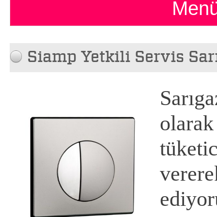
Menü
Siamp Yetkili Servis Sar
Sarıga
olarak
tüketi
verer
ediyo